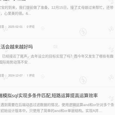
宝的到来，我们提前做了准备，12月15日，接了丈母娘过来帮忙，还带
，心里美的很。&...
往昔
0 评论
/
2025-02-01
/
,生活会越来越好吗
年，已经接近了尾声，去年设立的目标实现了吗？而今年又发生了哪些有趣
际局势动荡不安...
往昔
1 评论
/
2024-12-07
/
a后端模拟sql实现多条件匹配,短路运算提高运算效率
遇到需要在后端动态过滤数据的情况，使用逻辑运算and和or针对多个条
初始设计版本中，只使用了简单的and和or单层结构。实现A并...