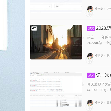
郑建华
JA
/
2023
热文
前言 一年的时
2023年做一个
郑建华
忆
/
记一次sq
热文
今天发现了之前
(4.6s-0.2
郑建华
数
/