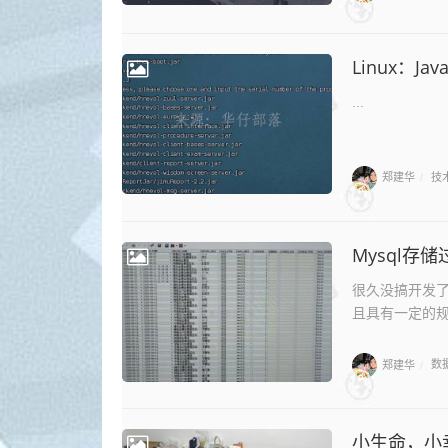
Linux：Ja
...
郑建华
技
/
Mysql存
很久没搞开发
且具有一定的规则①r
郑建华
数
/
小生命，小