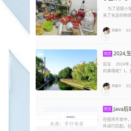
为了迎接小宝
来了充足的物资
郑建华
忆
/
2024
热文
前言 2024
的事情呢？1、国
郑建华
忆
/
Jav
热文
在程序开发中，
件进行匹配。在