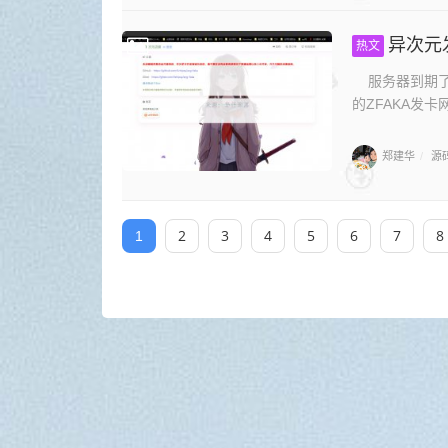
异次元发卡
热文
服务器到期了
的ZFAKA发卡
郑建华
源
/
2
3
4
5
6
7
8
1