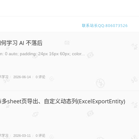
快来注册账号吧，每日登陆，投稿送积
联系站长QQ:806073526
华仔小店开张了
如何学习 AI 不落后
阿里云-云小站-优惠上云
.ai-post { margin: 0 auto; padding: 24px 16px 60px; color...
术学习
0 评论
/
2026-06-14
/
oi多sheet页导出、自定义动态列(ExcelExportEntity)
术学习
0 评论
/
2026-03-11
/