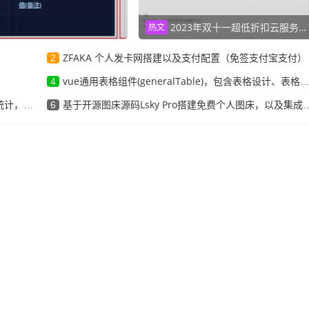
2023年双十一超低折扣云服务器
热文
ZFAKA 个人发卡网搭建以及支付配置（免签支付宝支付）
2
vue通用表格组件(generalTable)，包含表格设计、表格渲染
4
及词云展示
基于开源图床源码Lsky Pro搭建免费个人图床，以及集成阿里云OSS储存
6