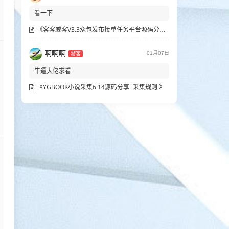
看一下
《客客威客V3.3众包发布接单任务平台源码分享》
啊啊啊
01月07日
游客
牛逼大佬求看
《YGBOOK小说采集6.14源码分享+采集规则 》