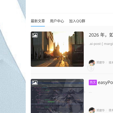
最新文章
用户中心
加入QQ群
2026 年，
郑建华
技
/
easyP
热文
...
郑建华
技
/