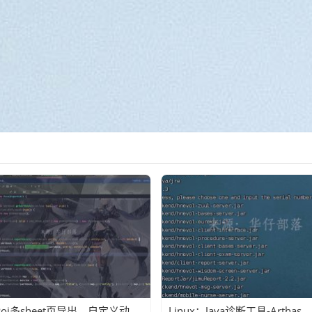
easyPoi多sheet页导出、自定义动态列(ExcelExportEntity)
Linux：Java诊断工具-Arthas