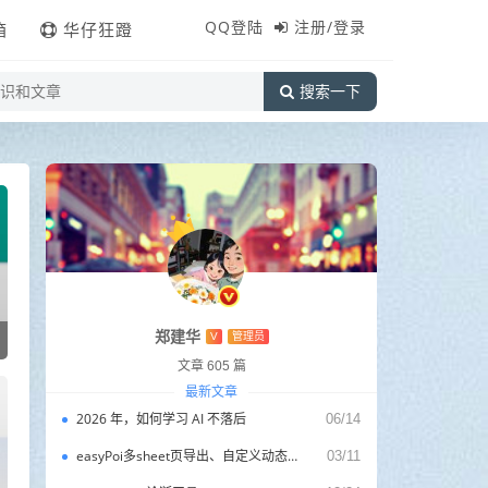
QQ登陆
注册/登录
箱
华仔狂蹬
搜索一下
郑建华
V
管理员
文章 605 篇
最新文章
2026 年，如何学习 AI 不落后
06/14
easyPoi多sheet页导出、自定义动态列(ExcelExportEntity)
03/11