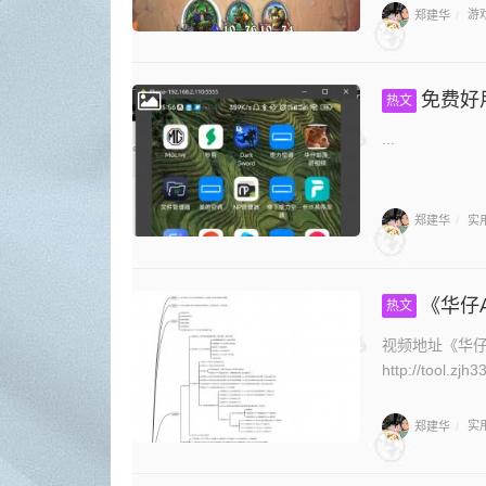
郑建华
游
/
免费好用
热文
...
郑建华
实
/
《华仔A
热文
视频地址《华仔
http://tool.z
郑建华
实
/