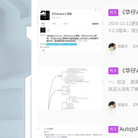
《华仔
热文
2023-12-
3.2.0版本，
郑建华
实
/
《华仔Au
热文
一、前言 距离
就这么消失了嘛，
郑建华
实
/
Auto
热文