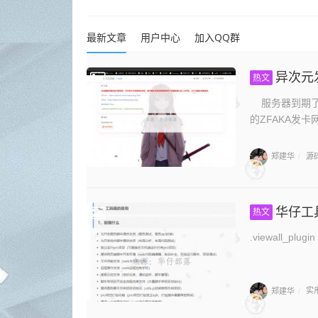
最新文章
用户中心
加入QQ群
异次元发卡
热文
服务器到期了
的ZFAKA发卡
郑建华
源
/
华仔工
热文
郑建华
实
/