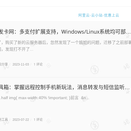
华仔小店开张了
阿里云-云小站-优惠上云
快来注册账号吧，每日登陆，投稿送积
网：多支付扩展支持，Windows/Linux系统均可部署，尽享二次元风格的无限可能！
联系站长QQ:806073526
，购买了新的云服务器后，忽然发现了一个尴尬的问题，迁移了之前部
网，发现打不开了...
码分享
1 评论
/
2023-11-03
/
具箱：掌握远程控制手机新玩法，消息转发与短信监听一键搞定！
.viewall_plugin .half img{ max-width:40% !important; }前言 &n...
用工具
1 评论
/
2023-07-22
/