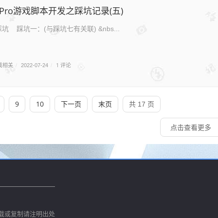
Js Pro游戏脚本开发之踩坑记录(五)
踩坑一：(与踩坑七有关联) &nbs...
戏相关
1 评论
/
2022-07-24
/
9
10
下一页
末页
共 17 页
点击查看更多
载或复制请注明出处