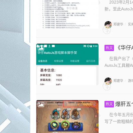
2023年2月
新，至此AutoJ
郑建华
实
/
《华仔
热文
在我产出了《华
AutoJs工具箱W
郑建华
游
/
爆肝五
热文
在今年五月份
写了一款粗糙的