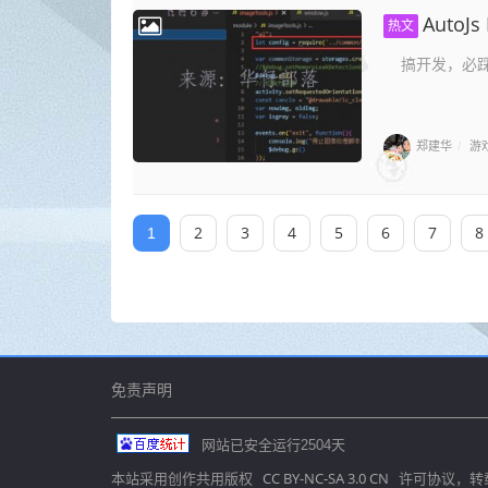
Auto
热文
搞开发，必踩坑 
郑建华
游
/
2
3
4
5
6
7
8
1
免责声明
网站已安全运行
2504
天
CC BY-NC-SA 3.0 CN
本站采用创作共用版权
许可协议，转