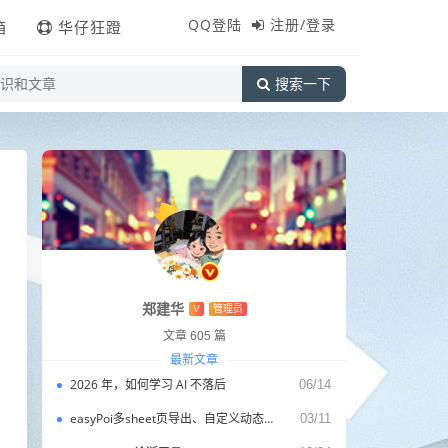
QQ登陆
注册/登录
箱
华仔狂蹬
搜索一下
郑建华
V
管理员
文章 605 篇
最新文章
2026 年，如何学习 AI 不落后
06/14
easyPoi多sheet页导出、自定义动态列(ExcelExportEntity)
03/11