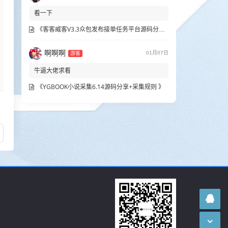
看一下
《客客威客V3.3众包发布接单任务平台源码分享》
啊啊啊
01月07日
游客
牛逼大佬求看
《YGBOOK小说采集6.14源码分享+采集规则 》