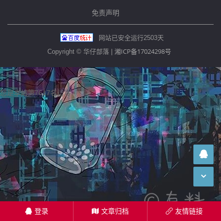
免责声明
网站已安全运行
2503
天
湘ICP备17024298号
Copyright © 华仔部落 |
您是本站第7617名访客
登录
文章归档
友情链接
󦗑
󦅑
󦓡