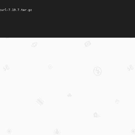
curl
-
7
.
19
.
7
.
tar
.
gz
