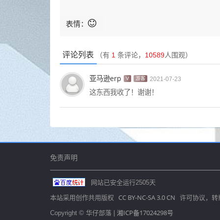
表情：
评论列表
（有
1
条评论，
10589
人围观）
亚马逊erp
V
游客
2021-07-23
这东西我收了！谢谢！
免责声明
网站已安全运行
2505
天
CC BY-NC-SA 3.0 CN
本站采用创作共用版权
许可协议，转
湘ICP备17024298号
Copyright © 华仔部落 |