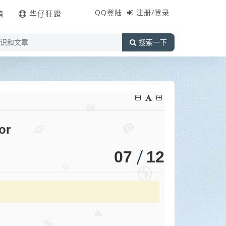
QQ登陆
注册/登录
箱
华仔狂蹬
搜索一下
or
07
12