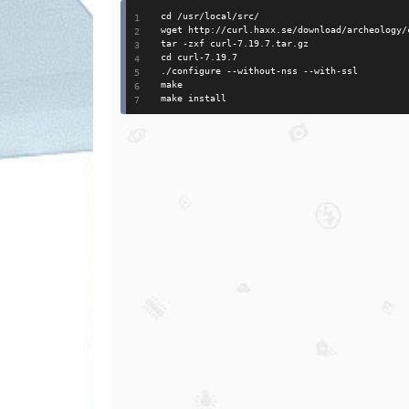
cd 
/
usr
/
local
/
src
/
wget http:
/
/
curl
.
haxx
.
se
/
download
/
archeology
/
tar 
-
zxf curl
-
7
.
19
.
7
.
tar
.
gz

cd curl
-
7
.
19
.
.
/
configure 
--
without
-
nss 
--
with
-
ssl

make

make install