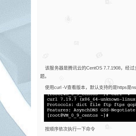
该服务器是腾讯云的CentOS 7.7.1908
题。
使用curl -V查看版本，默认支持的是https是nss
按顺序依次执行一下命令