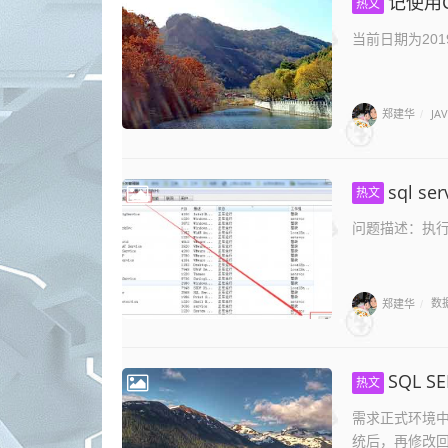
记使用
热文
当前日期为2019.1
郑建华
JA
/
sql s
热文
问题描述：执行s
郑建华
数
/
SQL 
热文
需求正式环境
统后，再修改回