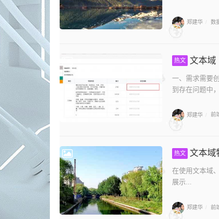
郑建华
数
/
文本域
热文
一、需求需要
到存在问题中，
郑建华
前
/
文本域
热文
在使用文本域、
展示...
郑建华
前
/