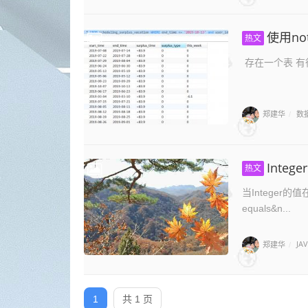
使用no
热文
存在一个表 有很
郑建华
数
/
Inte
热文
当Integer
equals&n...
郑建华
JA
/
1
共 1 页