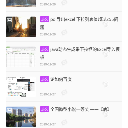
2019-11-29
poi导出excel 下拉列表值超过255问
热文
题
2019-11-29
java动态生成带下拉框的Excel导入模
热文
板
2019-11-28
论如何百度
热文
2019-11-27
全国微型小说一等奖 ——《病》
热文
2019-11-27