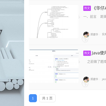
《华仔A
热文
一、前言 距离
郑建华
实
/
Java
热文
之前做了题库的w
郑建华
JA
/
1
共 1 页