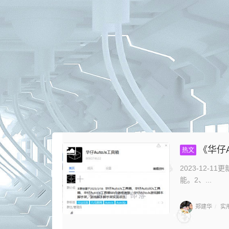
《华仔
热文
2023-12-
能。2、...
郑建华
实
/