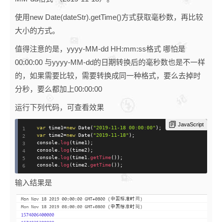
使用new Date(dateStr).getTime()方式获取毫秒数，再比较
大小的方式。
值得注意的是，yyyy-MM-dd HH:mm:ss格式 哪怕是
00:00:00 与yyyy-MM-dd的日期转换后的毫秒数也是不一样
的，如果需要比较，需要转换成同一种格式，要么去掉时
分秒，要么都加上00:00:00
运行下列代码，可查看效果
JavaScript
var
 time1
=
new
Date
(
"2019-11-18 00:00:00"
)
;
var
 time2
=
new
Date
(
"2019-11-18"
)
;
console
.
log
(
time1
)
;
console
.
log
(
time2
)
;
console
.
log
(
time1
.
getTime
(
)
)
;
console
.
log
(
time2
.
getTime
(
)
)
;
输入结果是