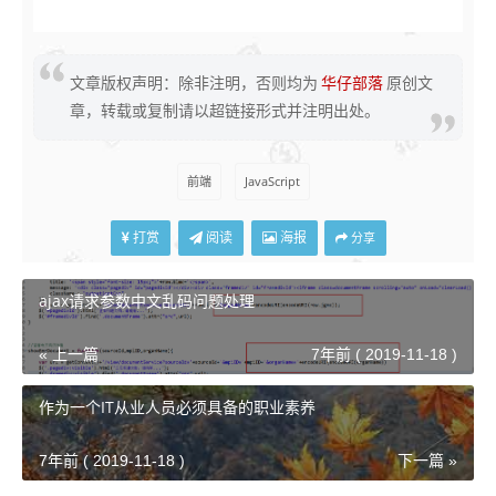
CST：
CST代表了4个不同的时间，每个时间和UTC之间的转换关
文章版权声明：除非注明，否则均为
华仔部落
原创文
系如下：
章，转载或复制请以超链接形式并注明出处。
中部标准时区(北美洲)，Central Standard Time，UT-6:00
澳洲中部时间，Central Standard Time，UT+9:30
前端
JavaScript
北京时间，China Standard Time，UT+8:00
打赏
阅读
海报
分享
古巴标准时间，Cuba Standard Time，UT-4:00
ajax请求参数中文乱码问题处理
« 上一篇
7年前 ( 2019-11-18 )
作为一个IT从业人员必须具备的职业素养
7年前 ( 2019-11-18 )
下一篇 »