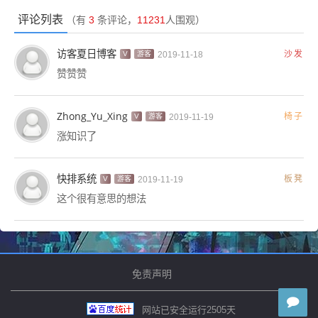
评论列表
（有
3
条评论，
11231
人围观）
访客夏日博客
沙发
V
游客
2019-11-18
赞赞赞
Zhong_Yu_Xing
椅子
V
游客
2019-11-19
涨知识了
快排系统
板凳
V
游客
2019-11-19
这个很有意思的想法
免责声明
网站已安全运行
2505
天