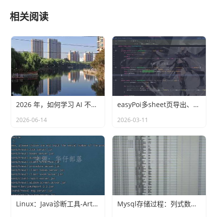
第五章 模块的最大化重复使用 .............. 40
相关阅读
第1节 控制模块中控件 ..... 40
第2节 模块自定义事件（Raised Events） ...... 42
第六章 多人协助和版本管理 . 44
第1节 Axure共享工程（Shared Project） ...... 44
案例篇 .............. 52
2026 年，如何学习 AI 不落后
easyPoi多sheet页导出、自定义动态列(ExcelExportEntity)
案例一 简单登陆界面 ............. 52
2026-06-14
2026-03-11
案例描述 .. 52
实现步骤 .. 52
案例二 Tab页签控件 ............. 56
秘笈篇 .............. 57
1、 解决中文输入法问题 ......... 57
Linux：Java诊断工具-Arthas
Mysql存储过程：列式数据转行式数据