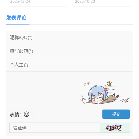
2、 超快速移动工作区 ............. 57
2025-12-24
2025-10-20
3、 穿透控件选取下层的控件 . 57
发表评论
4、 引用Microsoft Office或其他软件的对象： ..... 57
5、 单选群组（Radio Button Group） ... 57
6、 解除IE中的Active X 警告讯息 ...... 57
7、 只要输出必要的项目到规格书中 ...... 58
8、 默认规格书标题改成中文 . 58
表情：