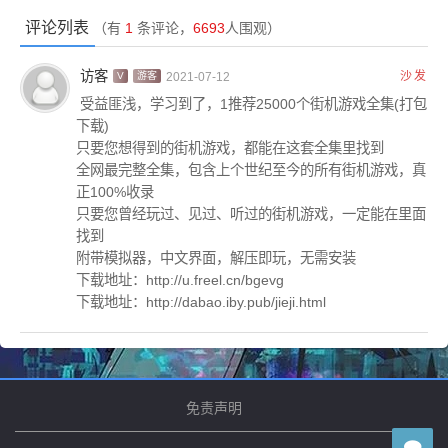
评论列表
（有
1
条评论，
6693
人围观）
访客
沙发
V
游客
2021-07-12
受益匪浅，学习到了，1推荐25000个街机游戏全集(打包
下载)
只要您想得到的街机游戏，都能在这套全集里找到
资源下载
全网最完整全集，包含上个世纪至今的所有街机游戏，真
正100%收录
只要您曾经玩过、见过、听过的街机游戏，一定能在里面
找到
附带模拟器，中文界面，解压即玩，无需安装
下载地址：http://u.freel.cn/bgevg
下载地址：http://dabao.iby.pub/jieji.html
此处内容
免责声明