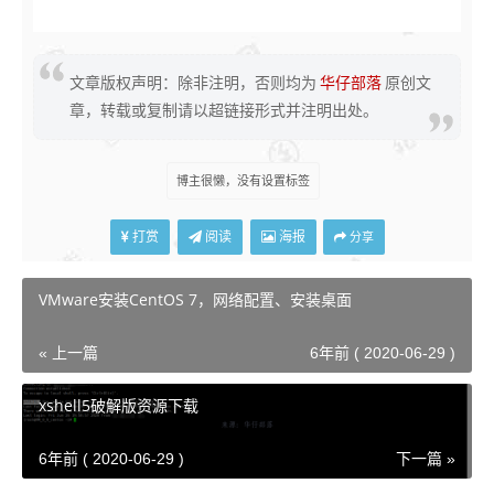
第三章 高级交互设计（Rich Interaction）............ 26
第1节 动态面板（Dynamic Panel） 26
文章版权声明：除非注明，否则均为
华仔部落
原创文
第2节 翻转效果和鼠标移动事件 ...... 30
章，转载或复制请以超链接形式并注明出处。
第3节 菜单 ........ 31
第四章 高级功能（Rich Function） ...... 32
博主很懒，没有设置标签
2
打赏
阅读
海报
分享
第1节 逻辑条件（Conditional Logic） ............. 32
第2节 OnChange事件 ..... 35
VMware安装CentOS 7，网络配置、安装桌面
第3节 OnKeyUp事件 ....... 35
« 上一篇
6年前 ( 2020-06-29 )
第4节 OnFocus和OnLostFocus事件 ............ 36
xshell5破解版资源下载
第5节 变量（Variables） . 37
6年前 ( 2020-06-29 )
下一篇 »
第6节 OnPageLoad事件 . 39