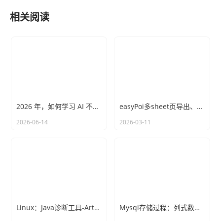
配置 I/O控制器类型
相关阅读
配置磁盘容量
点击完成
2026 年，如何学习 AI 不落后
easyPoi多sheet页导出、自定义动态列(ExcelExportEntity)
2026-06-14
2026-03-11
完成后点击‘编辑虚拟机设置’，进入虚拟机设置界面，找到
CD/DVD选项，选择右面的‘使用ISO影像文件’，文件就是刚
才下载的CentOS 7镜像文件。点击确定后启动虚拟机。
Linux：Java诊断工具-Arthas
Mysql存储过程：列式数据转行式数据
3.CentOS安装过程