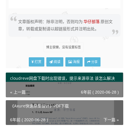
选择稍后安装操作系统
文章版权声明：除非注明，否则均为
华仔部落
原创文
选择客户机系统，这里选择Linux
章，转载或复制请以超链接形式并注明出处。
博主很懒，没有设置标签
设置虚拟机名称和位置
打赏
阅读
海报
分享
cloudreve网盘下载时出现错误，提示来源非法 该怎么解决
配置内存
« 上一篇
6年前 ( 2020-06-28 )
《Axure快速原型设计》PDF下载
配置网络
6年前 ( 2020-06-28 )
下一篇 »