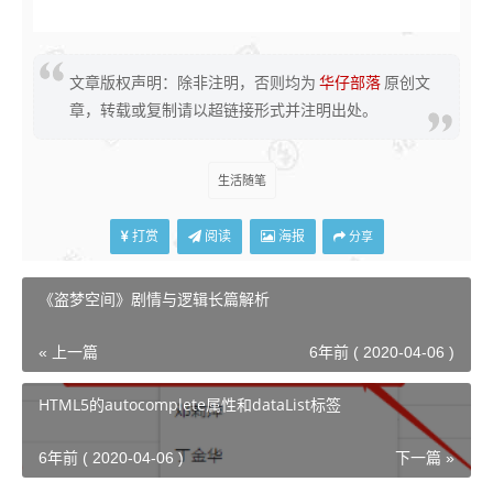
智能居家生活，男人的快乐就是这么简单。开灯喊小
文章版权声明：除非注明，否则均为
华仔部落
原创文
爱，开空调喊小爱、扫地喊小爱、听歌喊小爱。以前电影
章，转载或复制请以超链接形式并注明出处。
中的场景，现在都能实现了。
生活随笔
打赏
阅读
海报
分享
《盗梦空间》剧情与逻辑长篇解析
« 上一篇
6年前 ( 2020-04-06 )
HTML5的autocomplete属性和dataList标签
6年前 ( 2020-04-06 )
下一篇 »