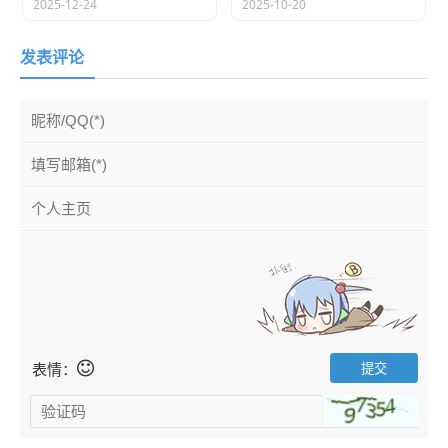
把数据库中表列的注释生成为Java实体的注
2025-12-24
2025-10-20
释，生成的实体清晰明了
发表评论
可选的去除掉对版本管理不友好的注释，这样
新增或删除字段重新生成的文件比较过来清楚
目前已经支持Mysql、Mysql8、Oracle、
PostgreSQL与SQL Server，暂不对其他非主
流数据库提供支持。(MySQL支持的比较好，
其他数据库有什么问题可以在issue中反馈)
要求
本工具由于使用了Java 8的众多特性，所以要求
JDK
1.8.0.60
以上版本，另外
JDK 1.9
暂时还不支持。
表情：
下载
你可以加入QQ群下载二进制安装版，目前支持Windows和