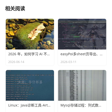
相关阅读
核心特性
2026 年，如何学习 AI 不落后
easyPoi多sheet页导出、自定义动态列(ExcelExportEntity)
按照界面步骤轻松生成代码，省去XML繁琐的
2026-06-14
2026-03-11
学习与配置过程
保存数据库连接与Generator配置，每次代码
生成轻松搞定
内置常用插件，比如分页插件
支持OverSSH 方式，通过SSH隧道连接至公
司内网访问数据库
Linux：Java诊断工具-Arthas
Mysql存储过程：列式数据转行式数据