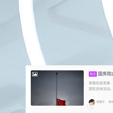
国务院
热文
致敬抗疫英雄 
国性哀悼活动。在
郑建华
新
/