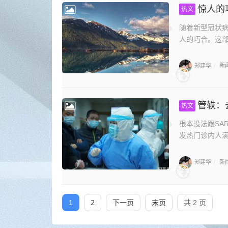
惊人的
热文
随着新型冠状
人的巧合。这部
郑建华
新
/
管轶：
热文
根本没法跟SA
发热门诊内人满为
郑建华
新
/
2
下一页
末页
1
共 2 页