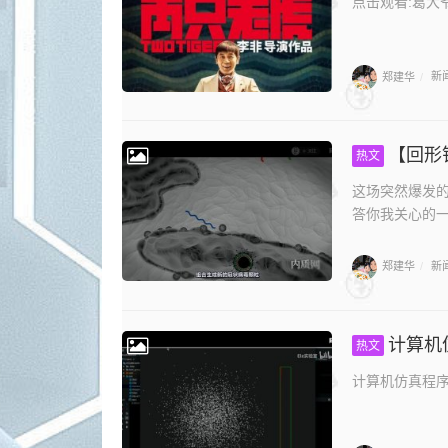
点击观看:葛大
郑建华
新
/
【回形针
热文
这场突然爆发
答你我关心的一
郑建华
新
/
计算机
热文
计算机仿真程序告诉