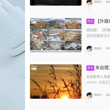
郑建华
新
/
【外媒
热文
原标题：【外媒
显示的是武汉火
郑建华
新
/
来自理
热文
目前影响人类健
nCoV）以及艾滋
郑建华
新
/