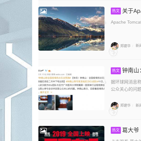
关于Ap
热文
Apache T
郑建华
新
/
钟南山
热文
据环球网消息称
公众关心的问题
郑建华
新
/
葛大爷
热文