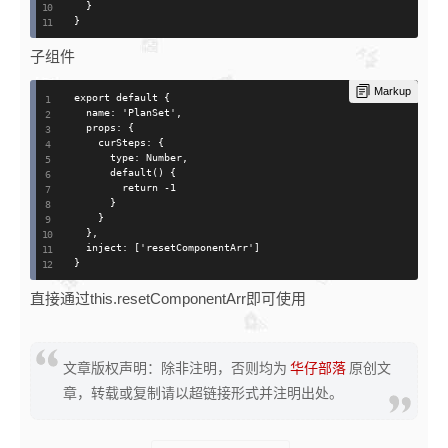
  }

}
子组件
Markup
export default {

  name: 'PlanSet',

  props: {

    curSteps: {

      type: Number,

      default() {

        return -1

      }

    }

  },

  inject: ['resetComponentArr']

}
直接通过this.resetComponentArr即可使用
文章版权声明：除非注明，否则均为
华仔部落
原创文
章，转载或复制请以超链接形式并注明出处。