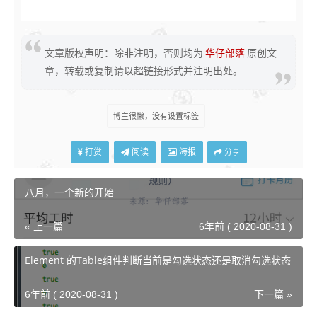
演示代码
Markup
文章版权声明：除非注明，否则均为
华仔部落
原创文
<
div
class
=
"
expandingArea 
"
id
=
"
textarea
"
>
<
pre
>
<
span
>
</
span
>
<
br
>
</
pre
>
章，转载或复制请以超链接形式并注明出处。
<
textarea
>
</
textarea
>
</
div
>
JavaScript
function
makeExpandingArea
(
container
)
{
var
 area 
=
 container
.
getElementsByTagName
(
'textarea'
)
[
0
]
;
博主很懒，没有设置标签
var
 span 
=
 container
.
getElementsByTagName
(
'span'
)
[
0
]
;
if
(
area
.
addEventListener
)
{
    area
.
addEventListener
(
'input'
,
function
(
)
{
打赏
阅读
海报
分享
      span
.
textContent 
=
 area
.
value
;
}
,
false
)
;
   span
.
textContent 
=
 area
.
value
;
}
else
if
(
area
.
attachEvent
)
{
八月，一个新的开始
  area
.
attachEvent
(
'onpropertychange'
,
function
(
)
{
var
 html 
=
 area
.
value
.
replace
(
/\n/g
,
'<br/>'
)
;
    span
.
innerText 
=
 html
;
« 上一篇
6年前 ( 2020-08-31 )
}
)
;
var
 html 
=
 area
.
value
.
replace
(
/\n/g
,
'<br/>'
)
;
  span
.
innerText 
=
 html
;
Element 的Table组件判断当前是勾选状态还是取消勾选状态
}
if
(
window
.
VBArray 
&&
 window
.
addEventListener
)
{
//IE9
  area
.
attachEvent
(
"onkeydown"
,
function
(
)
{
6年前 ( 2020-08-31 )
下一篇 »
var
 key 
=
 window
.
event
.
keyCode
;
if
(
key 
==
8
||
 key 
==
46
)
 span
.
textContent 
=
 area
.
value
;