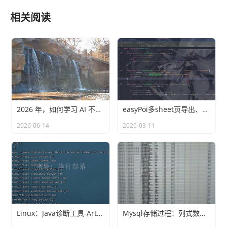
}
)
;
  area
.
attachEvent
(
"oncut"
,
function
(
)
{
相关阅读
    span
.
textContent 
=
 area
.
value
;
}
)
;
//处理粘贴
}
container
.
className 
+
=
"active"
;
}
var
 areas 
=
 document
.
getElementById
(
'textarea'
)
;
makeExpandingArea
(
areas
)
;
当然如果你不追求用户体验的话，则可以只使用
textarea，并加入一个简单的代码就能够搞定。可以使用
2026 年，如何学习 AI 不落后
easyPoi多sheet页导出、自定义动态列(ExcelExportEntity)
上面同样的两个事件来监听其触发textarea的动作，并赋
2026-06-14
2026-03-11
予textarea的高度为它的scrollHeight。
使用scrollHeight方法
只需要一个textarea：
Markup
<
textarea
id
=
"
textarea
"
>
</
textarea
>
Linux：Java诊断工具-Arthas
Mysql存储过程：列式数据转行式数据
JavaScript
function
makeExpandingArea
(
el
)
{