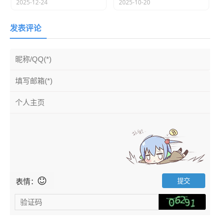
2025-12-24
2025-10-20
var
 timer 
=
null
;
//由于ie8有溢出堆栈问题，故调整了这里
var
 setStyle 
=
function
(
el
,
 auto
)
{
发表评论
if
(
auto
)
 el
.
style
.
height 
=
'auto'
;
        el
.
style
.
height 
=
 el
.
scrollHeight 
+
'px'
;
}
var
 delayedResize 
=
function
(
el
)
{
if
(
timer
)
{
clearTimeout
(
timer
)
;
            timer 
=
null
;
}
        timer 
=
setTimeout
(
function
(
)
{
setStyle
(
el
)
}
,
200
)
;
}
if
(
el
.
addEventListener
)
{
        el
.
addEventListener
(
'input'
,
function
(
)
{
setStyle
(
el
,
1
)
;
}
,
false
)
;
setStyle
(
el
)
}
else
if
(
el
.
attachEvent
)
{
        el
.
attachEvent
(
'onpropertychange'
,
function
(
)
{
setStyle
(
el
)
}
)
表情：
setStyle
(
el
)
}
if
(
window
.
VBArray 
&&
 window
.
addEventListener
)
{
//IE9
        el
.
attachEvent
(
"onkeydown"
,
function
(
)
{
var
 key 
=
 window
.
event
.
keyCode
;
if
(
key 
==
8
||
 key 
==
46
)
delayedResize
(
el
)
;