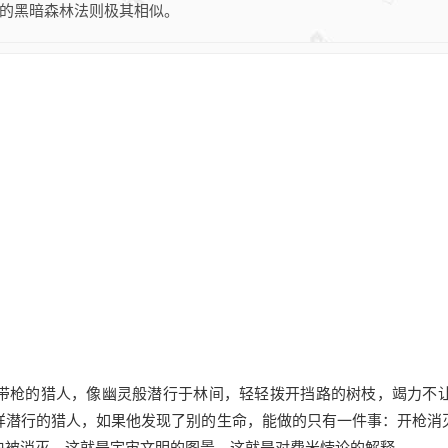
的黑暗森林法则极其相似。
带枪的猎人，像幽灵般潜行于林间，轻轻拨开挡路的树枝，竭力不
样潜行的猎人，如果他发现了别的生命，能做的只有一件事：开枪消
快被消灭，这就是宇宙文明的图景，这就是对费米悖论的解释。