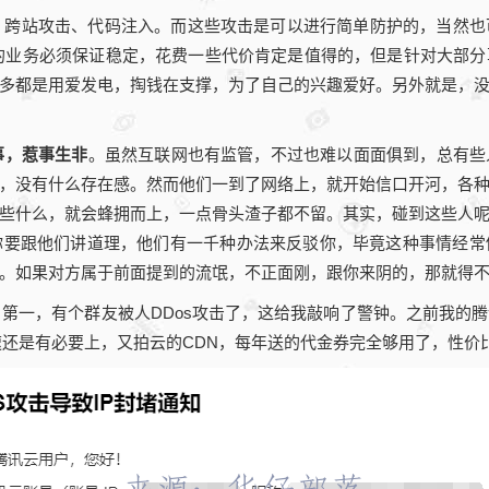
、跨站攻击、代码注入。而这些攻击是可以进行简单防护的，当然
的业务必须保证稳定，花费一些代价肯定是值得的，但是针对大部
多都是用爱发电，掏钱在支撑，为了自己的兴趣爱好。另外就是，
事，惹事生非
。虽然互联网也有监管，不过也难以面面俱到，总有些
，没有什么存在感。然而他们一到了网络上，就开始信口开河，各
些什么，就会蜂拥而上，一点骨头渣子都不留。其实，碰到这些人
你要跟他们讲道理，他们有一千种办法来反驳你，毕竟这种事情经常
。如果对方属于前面提到的流氓，不正面刚，跟你来阴的，那就得
一，有个群友被人DDos攻击了，这给我敲响了警钟。之前我的
速还是有必要上，又拍云的CDN，每年送的代金券完全够用了，性价