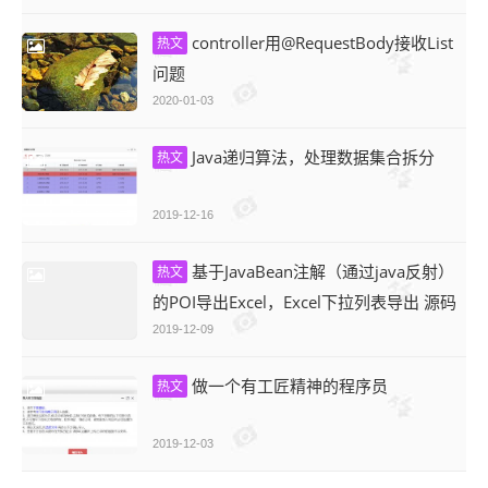
controller用@RequestBody接收List
热文
问题
2020-01-03
Java递归算法，处理数据集合拆分
热文
2019-12-16
基于JavaBean注解（通过java反射）
热文
的POI导出Excel，Excel下拉列表导出 源码
分享
2019-12-09
做一个有工匠精神的程序员
热文
2019-12-03