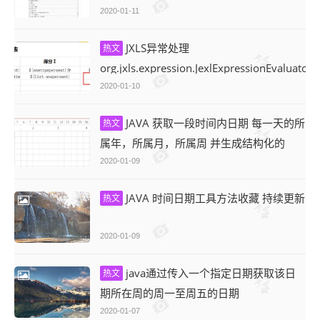
心，快来一起学习吧
2020-01-11
JXLS异常处理
热文
org.jxls.expression.JexlExpressionEvaluator
inaccessible or unknown property list
2020-01-10
JAVA 获取一段时间内日期 每一天的所
热文
属年，所属月，所属周 并生成结构化的
map （注：统一以比较日期所在周的周三
2020-01-09
获取，年、月、周）
JAVA 时间日期工具方法收藏 持续更新
热文
2020-01-09
java通过传入一个指定日期获取该日
热文
期所在周的周一至周五的日期
2020-01-07